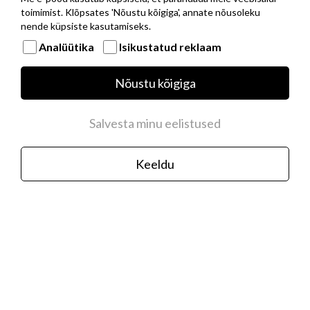
toimimist. Klõpsates 'Nõustu kõigiga', annate nõusoleku
nende küpsiste kasutamiseks.
Analüütika
Isikustatud reklaam
Musta PVD kattega roostevabast terasest
Nõustu kõigiga
baaskett hõbedast NOMINATION ITALY
logoga
35,00 €
Salvesta minu eelistused
Keeldu