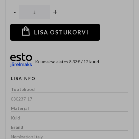
-
+
LISA OSTUKORVI
Kuumakse alates 8.33€ / 12 kuud
LISAINFO
030237-17
Kuld
Nomination Italy