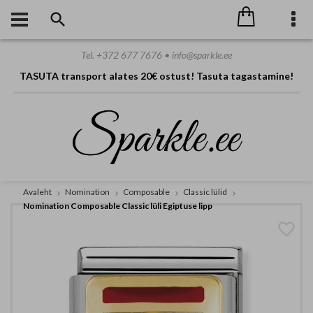
Tel. +372 677 7676 • info@sparkle.ee
TASUTA transport alates 20€ ostust! Tasuta tagastamine!
Avaleht
Nomination
Composable
Classic lülid
Nomination Composable Classic lüli Egiptuse lipp