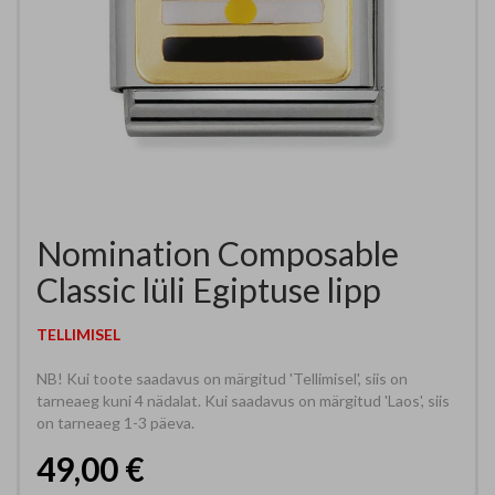
Nomination Composable
Classic lüli Egiptuse
lipp
TELLIMISEL
NB! Kui toote saadavus on märgitud 'Tellimisel', siis on
tarneaeg kuni 4 nädalat. Kui saadavus on märgitud 'Laos', siis
on tarneaeg 1-3 päeva.
49,00 €