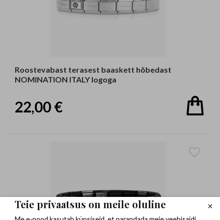
Roostevabast terasest baaskett hõbedast
NOMINATION ITALY logoga
22,00 €
Teie privaatsus on meile oluline
Me e-pood kasutab küpsiseid, et parandada meie veebisaidi