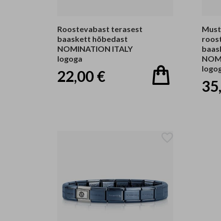
Roostevabast terasest
Must
baaskett hõbedast
roos
NOMINATION ITALY
baas
logoga
NOMI
logo
22,00 €
35