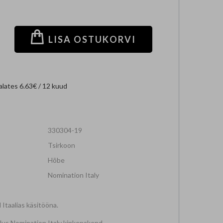
+
LISA OSTUKORVI
lates 6.63€ / 12 kuud
330304-19
Tsirkoon
Hõbe
Nomination Italy
 Itaalias käsitööna.
ilus Nomination Italy kinkepakend.