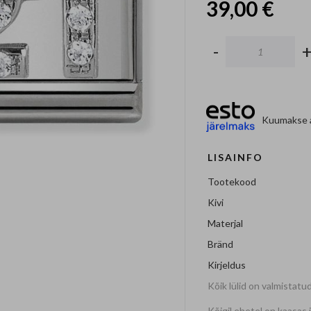
39,00 €
-
Kuumakse a
LISAINFO
Tootekood
Kivi
Materjal
Bränd
Kirjeldus
Kõik lülid on valmistatud
Kõigil ehetel on kaasas 