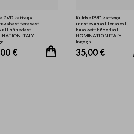
a PVD kattega
Kuldse PVD kattega
tevabast terasest
roostevabast terasest
kett hõbedast
baaskett hõbedast
NATION ITALY
NOMINATION ITALY
ga
logoga
,00 €
35,00 €