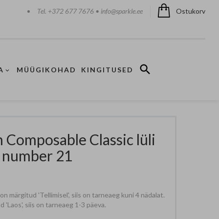
Tel. +372 677 7676 • info@sparkle.ee
Ostukorv
A
MÜÜGIKOHAD
KINGITUSED
 Composable Classic lüli
a number
21
 märgitud 'Tellimisel', siis on tarneaeg kuni 4 nädalat.
 'Laos', siis on tarneaeg 1-3 päeva.