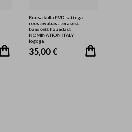
Roosa kulla PVD kattega
roostevabast terasest
baaskett hõbedast
NOMINATION ITALY
logoga
35,00 €