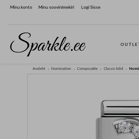
Minu konto
Minu soovinimekiri
Logi Sisse
OUTLE
Avaleht
Nomination
Composable
Classic lülid
Nomin