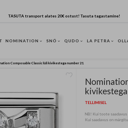
TASUTA transport alates 20€ ostust! Tasuta tagastamine!
T
NOMINATION
SNÖ
QUDO
LA PETRA
OLL
ation Composable Classic lüli kivikestega number 21
Nomination
kivikesteg
TELLIMISEL
NB! Kui toote saadavus on
Kui saadavus on märgitud