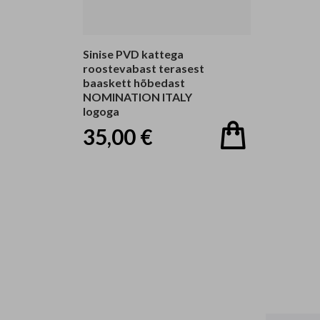
Sinise PVD kattega
roostevabast terasest
baaskett hõbedast
NOMINATION ITALY
logoga
35,00 €