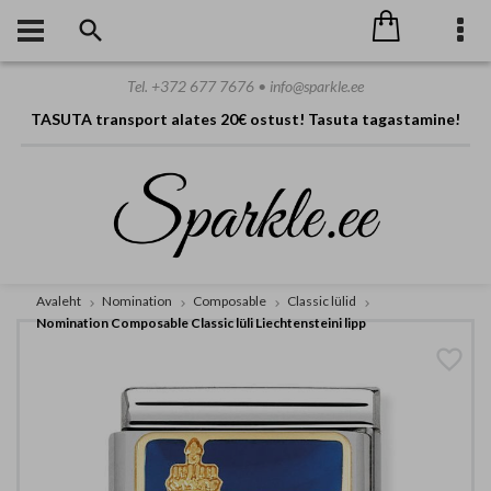
Tel. +372 677 7676 • info@sparkle.ee
TASUTA transport alates 20€ ostust! Tasuta tagastamine!
Avaleht
Nomination
Composable
Classic lülid
Nomination Composable Classic lüli Liechtensteini lipp