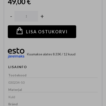
49,00 €
-
+
LISA OSTUKORVI
Kuumakse alates 8.33€ / 12 kuud
LISAINFO
030234-50
Kuld