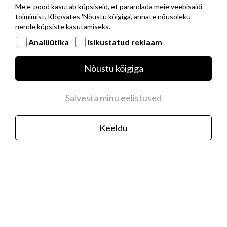
Me e-pood kasutab küpsiseid, et parandada meie veebisaidi
toimimist. Klõpsates 'Nõustu kõigiga', annate nõusoleku
nende küpsiste kasutamiseks.
Analüütika
Isikustatud reklaam
Musta PVD kattega roostevabast terasest
Nõustu kõigiga
baaskett hõbedast NOMINATION ITALY
logoga
Salvesta minu eelistused
35,00 €
Keeldu