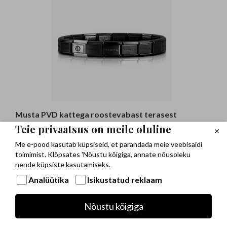
Musta PVD kattega roostevabast terasest
baaskett hõbedast NOMINATION ITALY
Teie privaatsus on meile oluline
logoga
Me e-pood kasutab küpsiseid, et parandada meie veebisaidi
35,00 €
toimimist. Klõpsates 'Nõustu kõigiga', annate nõusoleku
nende küpsiste kasutamiseks.
Analüütika
Isikustatud reklaam
Nõustu kõigiga