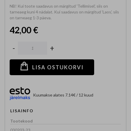
NB! Kui toote saadavus on märgitud 'Tellimisel', siis on
tarneaeg kuni 4 nädalat. Kui saadavus on märgitud 'Laos', siis
on tarneaeg 1-3 päeva.
42,00 €
-
+
LISA OSTUKORVI
Kuumakse alates 7.14€ / 12 kuud
LISAINFO
030203-23