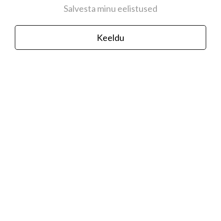
Salvesta minu eelistused
Keeldu
Kuldse PVD kattega roostevabast terasest
baaskett hõbedast NOMINATION ITALY
logoga
35,00 €