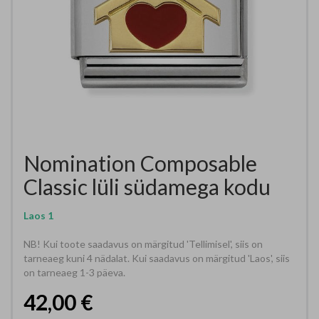
Nomination Composable
Classic lüli südamega
kodu
Laos
1
NB! Kui toote saadavus on märgitud 'Tellimisel', siis on
tarneaeg kuni 4 nädalat. Kui saadavus on märgitud 'Laos', siis
on tarneaeg 1-3 päeva.
42,00 €