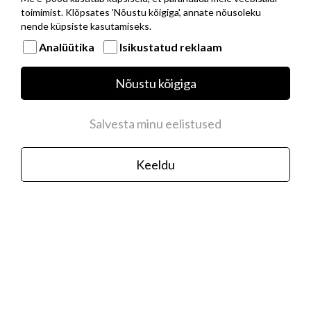
toimimist. Klõpsates 'Nõustu kõigiga', annate nõusoleku
nende küpsiste kasutamiseks.
Analüütika
Isikustatud reklaam
Musta PVD kattega roostevabast terasest
Nõustu kõigiga
baaskett hõbedast NOMINATION ITALY
logoga
35,00 €
Salvesta minu eelistused
Keeldu