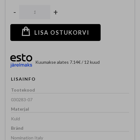
-
+
LISA OSTUKORVI
Kuumakse alates 7.14€ / 12 kuud
LISAINFO
030283-07
Kuld
Nomination Italy