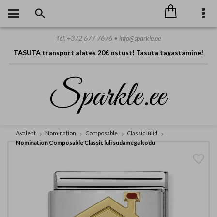
Tel. +372 677 7676 • info@sparkle.ee
TASUTA transport alates 20€ ostust! Tasuta tagastamine!
Avaleht
Nomination
Composable
Classic lülid
Nomination Composable Classic lüli südamega kodu