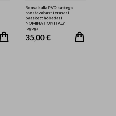
Roosa kulla PVD kattega
roostevabast terasest
baaskett hõbedast
NOMINATION ITALY
logoga
35,00 €