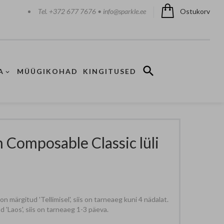
Tel. +372 677 7676 • info@sparkle.ee
Ostukorv
A
MÜÜGIKOHAD
KINGITUSED
 Composable Classic lüli
 märgitud 'Tellimisel', siis on tarneaeg kuni 4 nädalat.
 'Laos', siis on tarneaeg 1-3 päeva.