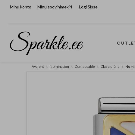
Minu konto
Minu soovinimekiri
Logi Sisse
OUTLE
Avaleht
Nomination
Composable
Classic lülid
Nomin