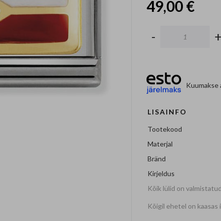
49,00 €
-
Kuumakse a
LISAINFO
Tootekood
Materjal
Bränd
Kirjeldus
Kõik lülid on valmistatud
Kõigil ehetel on kaasas 