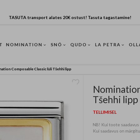
TASUTA transport alates 20€ ostust! Tasuta tagastamine!
T
NOMINATION
SNÖ
QUDO
LA PETRA
OLL
ation Composable Classic lüli Tšehhi lipp
Nomination
Tšehhi
lipp
TELLIMISEL
NB! Kui toote saadavus on
Kui saadavus on märgitud