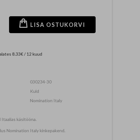
+
LISA OSTUKORVI
lates 8.33€ / 12 kuud
030234-30
Kuld
Nomination Italy
 Itaalias käsitööna.
ilus Nomination Italy kinkepakend.