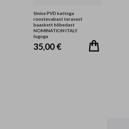
Sinise PVD kattega
roostevabast terasest
baaskett hõbedast
NOMINATION ITALY
logoga
35,00 €