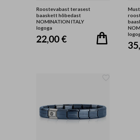
Roostevabast terasest
Must
baaskett hõbedast
roos
NOMINATION ITALY
baas
logoga
NOMI
logo
22,00 €
35