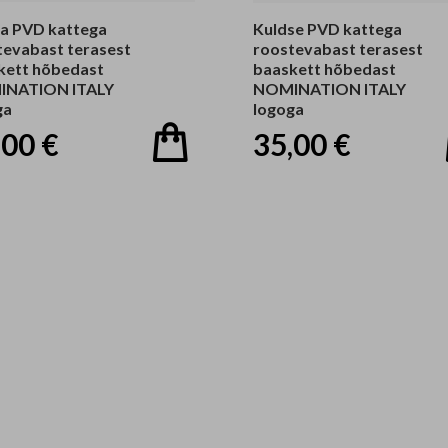
a PVD kattega
Kuldse PVD kattega
tevabast terasest
roostevabast terasest
kett hõbedast
baaskett hõbedast
NATION ITALY
NOMINATION ITALY
ga
logoga
,00 €
35,00 €