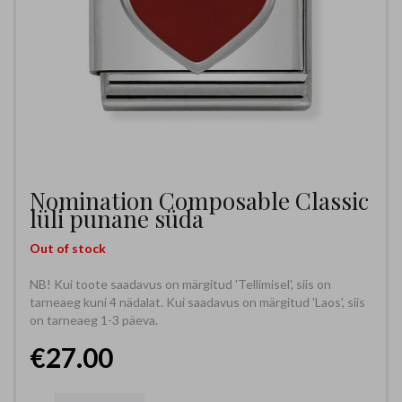
Nomination Composable Classic
lüli punane süda
Out of stock
NB! Kui toote saadavus on märgitud 'Tellimisel', siis on
tarneaeg kuni 4 nädalat. Kui saadavus on märgitud 'Laos', siis
on tarneaeg 1-3 päeva.
€27.00