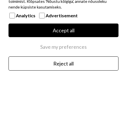
toimimist. Klõpsates 'Nõustu kõigiga', annate nõusoleku
nende küpsiste kasutamiseks.
Analytics
Advertisement
Musta PVD kattega roostevabast terasest
baaskett hõbedast NOMINATION ITALY
Accept all
logoga
€35.00
Save my preferences
Reject all