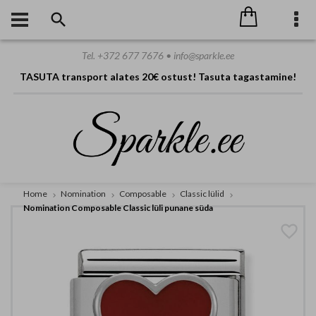
Tel. +372 677 7676 • info@sparkle.ee
TASUTA transport alates 20€ ostust! Tasuta tagastamine!
Home
Nomination
Composable
Classic lülid
Nomination Composable Classic lüli punane süda