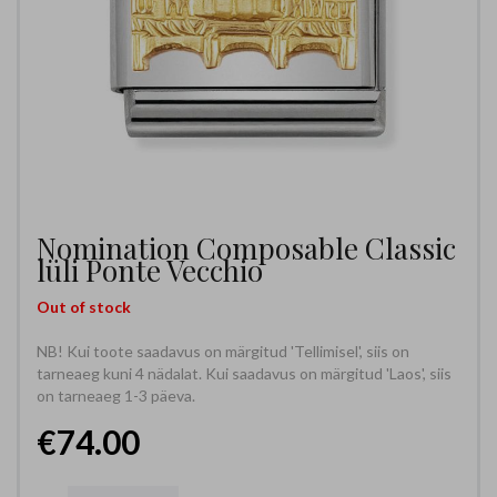
Nomination Composable Classic
lüli Ponte Vecchio
Out of stock
NB! Kui toote saadavus on märgitud 'Tellimisel', siis on
tarneaeg kuni 4 nädalat. Kui saadavus on märgitud 'Laos', siis
on tarneaeg 1-3 päeva.
€74.00