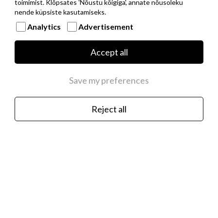
toimimist. Klõpsates 'Nõustu kõigiga', annate nõusoleku
nende küpsiste kasutamiseks.
Analytics
Advertisement
Musta PVD kattega roostevabast terasest
baaskett hõbedast NOMINATION ITALY
Accept all
logoga
€35.00
Save my preferences
Reject all