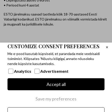
• Lepingutasu alates 0 eurost
• Periood kuni 4 aastat
ESTO järelmaksu saavad taotleda kõik 18-70-aastased Eesti
Vabariigi kodanikud. ESTO järelmaksu on võimalik vormistada kiirelt
ja mugavalt ka juriidilisele isikule.
CUSTOMIZE CONSENT PREFERENCES
Me e-pood kasutab küpsiseid, et parandada meie veebisaidi
toimimist. Klõpsates 'Nõustu kõigiga', annate nõusoleku
nende küpsiste kasutamiseks.
Analytics
Advertisement
Accept all
Iga finantsotsusega kaasnevad riskid ja kohustused, mistõttu
palume laenutoodete tarbimise vajadus hoolikalt läbi mõelda.
Save my preferences
Näiteks 1500-eurose laenusumma puhul 12 kuuks fikseeritud
intressiga 14.90% aastas ja lepingutasuga 14.90 eurot on krediidi