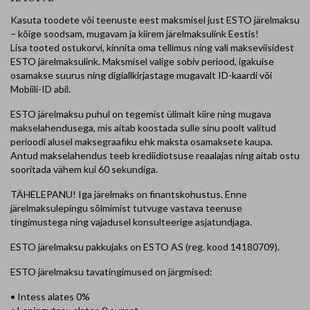
Kasuta toodete või teenuste eest maksmisel just ESTO järelmaksu
– kõige soodsam, mugavam ja kiirem järelmaksulink Eestis!
Lisa tooted ostukorvi, kinnita oma tellimus ning vali makseviisidest
ESTO järelmaksulink. Maksmisel valige sobiv periood, igakuise
osamakse suurus ning digiallkirjastage mugavalt ID-kaardi või
Mobiili-ID abil.
ESTO järelmaksu puhul on tegemist ülimalt kiire ning mugava
makselahendusega, mis aitab koostada sulle sinu poolt valitud
perioodi alusel maksegraafiku ehk maksta osamaksete kaupa.
Antud makselahendus teeb krediidiotsuse reaalajas ning aitab ostu
sooritada vähem kui 60 sekundiga.
TÄHELEPANU! Iga järelmaks on finantskohustus. Enne
järelmaksulepingu sõlmimist tutvuge vastava teenuse
tingimustega ning vajadusel konsulteerige asjatundjaga.
ESTO järelmaksu pakkujaks on ESTO AS (reg. kood 14180709).
ESTO järelmaksu tavatingimused on järgmised:
• Intess alates 0%