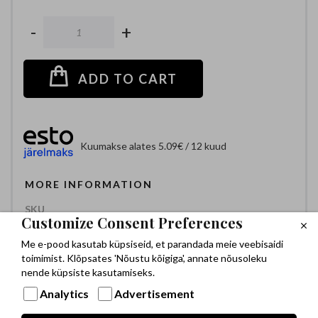
-
+
ADD TO CART
Kuumakse alates 5.09€ / 12 kuud
MORE INFORMATION
Customize Consent Preferences
LP0113
Me e-pood kasutab küpsiseid, et parandada meie veebisaidi
toimimist. Klõpsates 'Nõustu kõigiga', annate nõusoleku
nende küpsiste kasutamiseks.
9×7 mm
Analytics
Advertisement
Hõbe