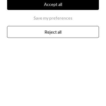
Accept all
La Petra
Save my preferences
Hispaania lasteehete brändi La Petra ehted on kõik
Reject all
valmistatud 925 hõbedast ja kaetud allergiavaba roodiumiga,
et kaitsta ehteid kriimustuste ja tuhmumise eest. Kõik
ehted on niklivabad.
Kõrvarõngad on mugava ja tugeva kruvikinnitusega.
Iga La Petra ehe pakitakse ilusasse kinkepakendisse ja on
kohe väikestele ehtefännidele kinkimiseks valmis.
Newsletter