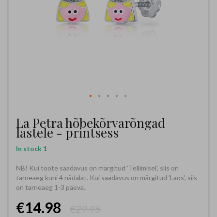
La Petra hõbekõrvarõngad
lastele - printsess
In stock
1
NB! Kui toote saadavus on märgitud 'Tellimisel', siis on
tarneaeg kuni 4 nädalat. Kui saadavus on märgitud 'Laos', siis
on tarneaeg 1-3 päeva.
€14.98
€29.95