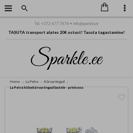
Tel. +372 677 7676 • info@sparkle.ee
TASUTA transport alates 20€ ostust! Tasuta tagastamine!
Home
La Petra
Kõrvarõngad
La Petra hõbekõrvarõngad lastele - printsess