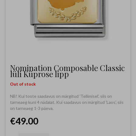
Nomination Composable Classic
lüli Küprose lipp
Out of stock
NB! Kui toote saadavus on märgitud 'Tellimisel', siis on
tarneaeg kuni 4 nädalat. Kui saadavus on märgitud 'Laos', siis
on tarneaeg 1-3 päeva.
€49.00