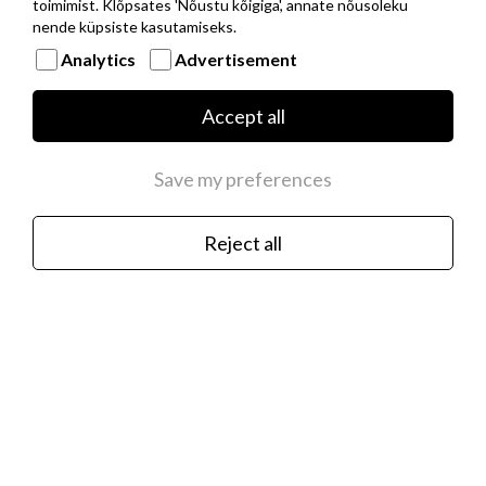
toimimist. Klõpsates 'Nõustu kõigiga', annate nõusoleku
nende küpsiste kasutamiseks.
Analytics
Advertisement
Musta PVD kattega roostevabast terasest
baaskett hõbedast NOMINATION ITALY
Accept all
logoga
€35.00
Save my preferences
Reject all