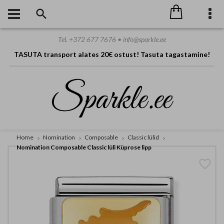
Tel. +372 677 7676 • info@sparkle.ee
TASUTA transport alates 20€ ostust! Tasuta tagastamine!
Home
Nomination
Composable
Classic lülid
Nomination Composable Classic lüli Küprose lipp