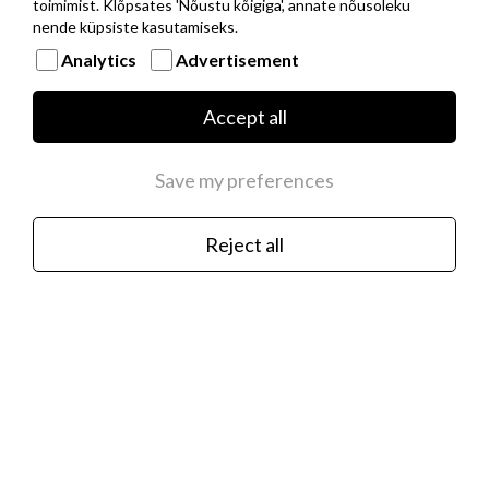
toimimist. Klõpsates 'Nõustu kõigiga', annate nõusoleku
nende küpsiste kasutamiseks.
Analytics
Advertisement
Musta PVD kattega roostevabast terasest
baaskett hõbedast NOMINATION ITALY
Accept all
logoga
€35.00
Save my preferences
Reject all