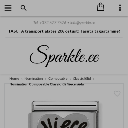
Tel. +372 677 7676 • info@sparkle.ee
TASUTA transport alates 20€ ostust! Tasuta tagastamine!
Home
Nomination
Composable
Classic lülid
Nomination Composable Classic lüli Niece süda