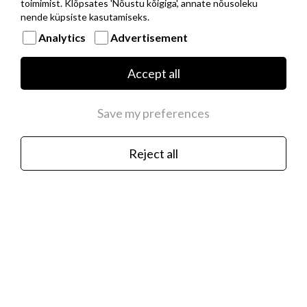
toimimist. Klõpsates 'Nõustu kõigiga', annate nõusoleku
nende küpsiste kasutamiseks.
Analytics
Advertisement
Musta PVD kattega roostevabast terasest
baaskett hõbedast NOMINATION ITALY
Accept all
logoga
€35.00
Save my preferences
Reject all