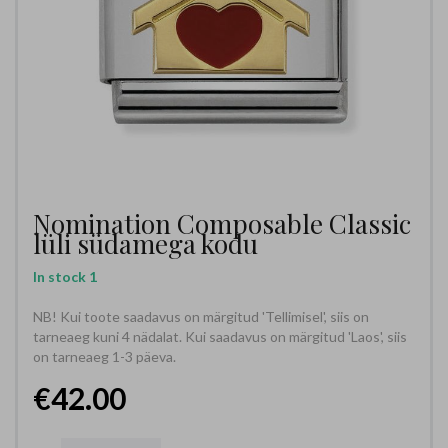
Nomination Composable Classic
lüli südamega kodu
In stock
1
NB! Kui toote saadavus on märgitud 'Tellimisel', siis on
tarneaeg kuni 4 nädalat. Kui saadavus on märgitud 'Laos', siis
on tarneaeg 1-3 päeva.
€42.00