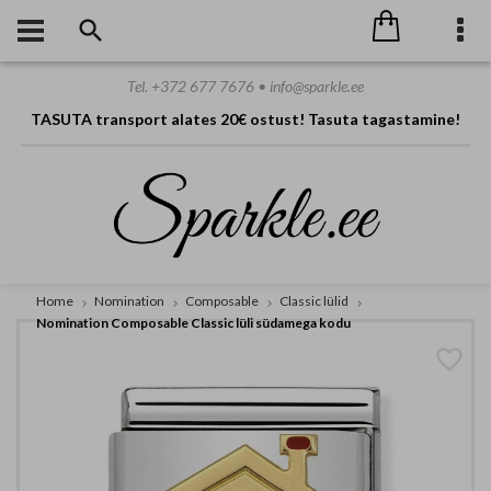
Tel. +372 677 7676 • info@sparkle.ee
TASUTA transport alates 20€ ostust! Tasuta tagastamine!
Home
Nomination
Composable
Classic lülid
Nomination Composable Classic lüli südamega kodu