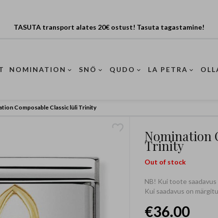
TASUTA transport alates 20€ ostust! Tasuta tagastamine!
T
NOMINATION
SNÖ
QUDO
LA PETRA
OLL
tion Composable Classic lüli Trinity
Nomination C
Trinity
Out of stock
NB! Kui toote saadavus on
Kui saadavus on märgitud
€36.00