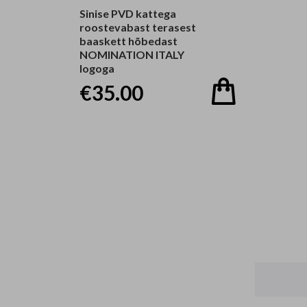
Sinise PVD kattega
roostevabast terasest
baaskett hõbedast
NOMINATION ITALY
logoga
€35.00