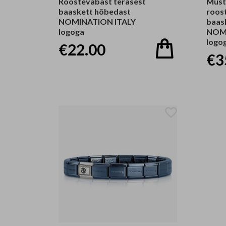
Roostevabast terasest
Must
baaskett hõbedast
roos
NOMINATION ITALY
baas
logoga
NOMI
logo
€22.00
€3