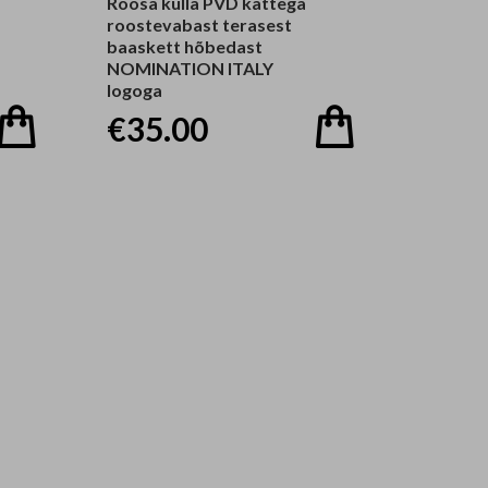
Roosa kulla PVD kattega
roostevabast terasest
baaskett hõbedast
NOMINATION ITALY
logoga
€35.00