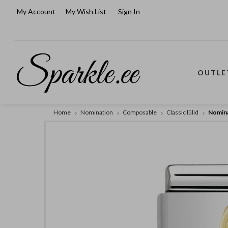
My Account
My Wish List
Sign In
OUTLE
Home
Nomination
Composable
Classic lülid
Nomina