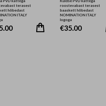
a PVD kattega
Kuldse PVD kattega
tevabast terasest
roostevabast terasest
kett hõbedast
baaskett hõbedast
NATION ITALY
NOMINATION ITALY
ga
logoga
5.00
€35.00