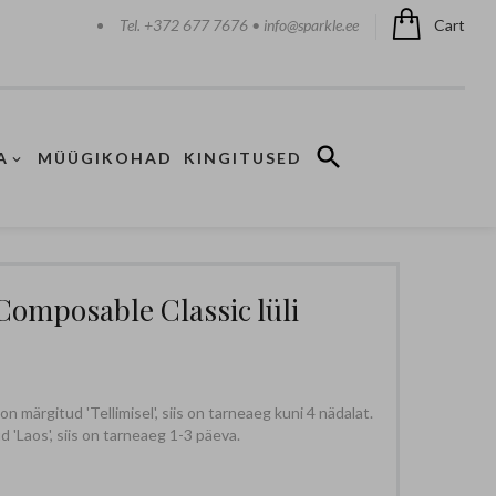
Tel. +372 677 7676 • info@sparkle.ee
Cart
A
MÜÜGIKOHAD
KINGITUSED
omposable Classic lüli
 märgitud 'Tellimisel', siis on tarneaeg kuni 4 nädalat.
 'Laos', siis on tarneaeg 1-3 päeva.