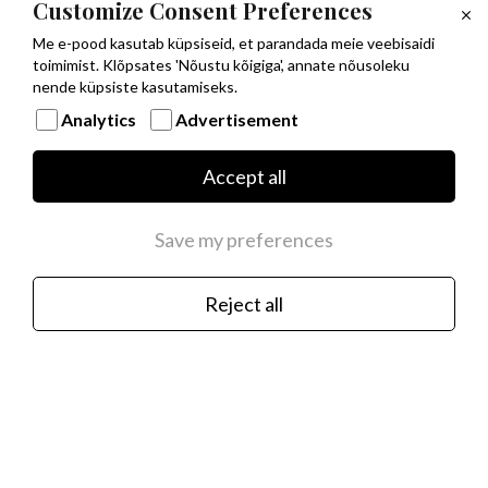
Customize Consent Preferences
Me e-pood kasutab küpsiseid, et parandada meie veebisaidi
toimimist. Klõpsates 'Nõustu kõigiga', annate nõusoleku
nende küpsiste kasutamiseks.
Analytics
Advertisement
Accept all
Musta PVD kattega roostevabast terasest
baaskett hõbedast NOMINATION ITALY
Save my preferences
logoga
€35.00
Reject all