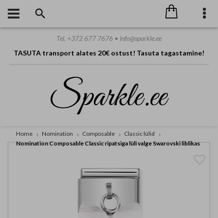
Tel. +372 677 7676 • info@sparkle.ee
TASUTA transport alates 20€ ostust! Tasuta tagastamine!
Home
Nomination
Composable
Classic lülid
Nomination Composable Classic ripatsiga lüli valge Swarovski liblikas