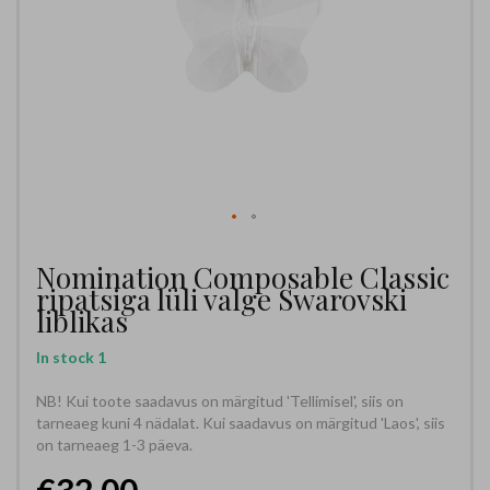
Nomination Composable Classic
ripatsiga lüli valge Swarovski
liblikas
In stock
1
NB! Kui toote saadavus on märgitud 'Tellimisel', siis on
tarneaeg kuni 4 nädalat. Kui saadavus on märgitud 'Laos', siis
on tarneaeg 1-3 päeva.
€32.00