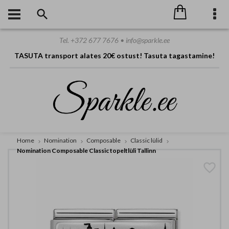
Tel. +372 677 7676 • info@sparkle.ee
TASUTA transport alates 20€ ostust! Tasuta tagastamine!
Home
Nomination
Composable
Classic lülid
Nomination Composable Classic topeltlüli Tallinn