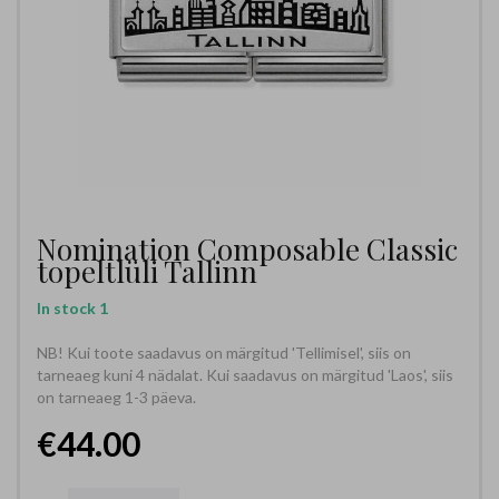
Nomination Composable Classic
topeltlüli Tallinn
In stock
1
NB! Kui toote saadavus on märgitud 'Tellimisel', siis on
tarneaeg kuni 4 nädalat. Kui saadavus on märgitud 'Laos', siis
on tarneaeg 1-3 päeva.
€44.00