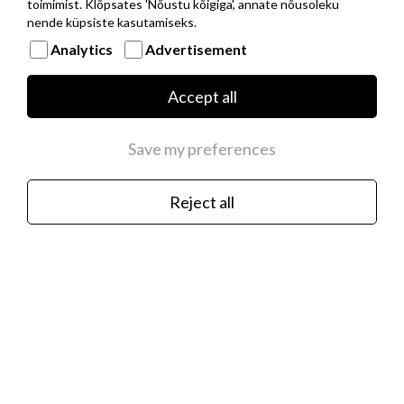
toimimist. Klõpsates 'Nõustu kõigiga', annate nõusoleku
nende küpsiste kasutamiseks.
Analytics
Advertisement
Musta PVD kattega roostevabast terasest
baaskett hõbedast NOMINATION ITALY
Accept all
logoga
€35.00
Save my preferences
Reject all