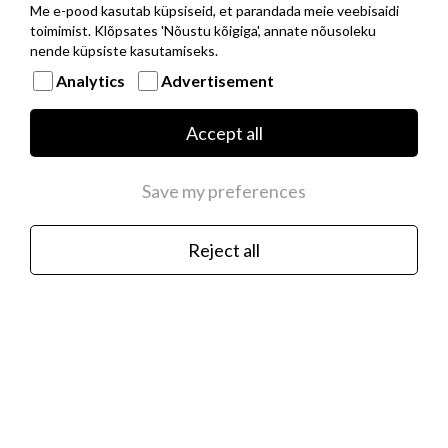
Me e-pood kasutab küpsiseid, et parandada meie veebisaidi
toimimist. Klõpsates 'Nõustu kõigiga', annate nõusoleku
In stock
nende küpsiste kasutamiseks.
Analytics
Advertisement
Accept all
Save my preferences
Reject all
Nomination MANVISION stainless steel silver
anchor keyring
€34.00
In stock