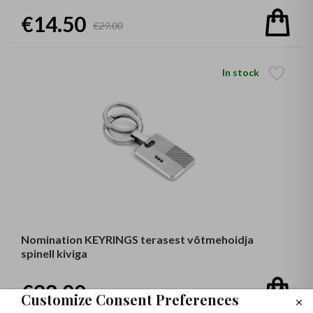
€14.50
€29.00
In stock
Nomination KEYRINGS terasest võtmehoidja
spinell kiviga
€22.00
€44.00
Customize Consent Preferences