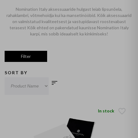
Nomination Italy aksessuaaride hulgast leiab lipsunõela,
rahaklambri, võtmehoidja kui ka mansetinööbid. Kõik aksessuaarid
on valmistatud kvaliteetsest ja vastupidavast roostevabast
terasest Kõik ehted on pakendatud kaunisse Nomination Italy
karpi, mis sobib ideaalselt ka kinkimiseks!
Filter
SORT BY
In stock